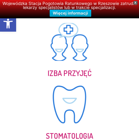
Wojewódzka Stacja Pogotowia Ratunkowego w Rzeszowie zatrudni
X
lekarzy specjalistów lub w trakcie specjalizacji.
Więcej informacji
Open toolbar
IZBA PRZYJĘĆ
STOMATOLOGIA