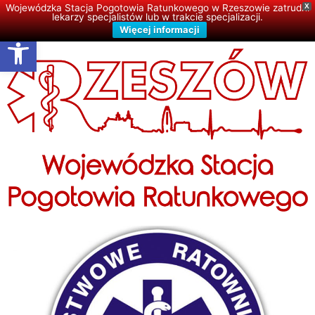
Wojewódzka Stacja Pogotowia Ratunkowego w Rzeszowie zatrudni
X
lekarzy specjalistów lub w trakcie specjalizacji.
Więcej informacji
Open toolbar