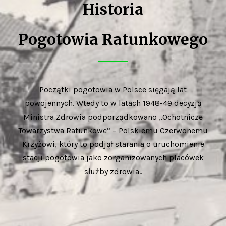
Historia
Pogotowia Ratunkowego
Początki pogotowia w Polsce sięgają lat
powojennych. Wtedy to w latach 1948-49 decyzją
Ministra Zdrowia podporządkowano „Ochotnicze
Towarzystwa Ratunkowe” – Polskiemu Czerwonemu
Krzyżowi, który to podjął starania o uruchomienie
stacji pogotowia jako zorganizowanych placówek
służby zdrowia..