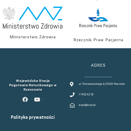
Ministerstwo Zdrowia
Rzecznik Praw Pacjenta
ADRES
Wojewódzka Stacja
Pogotowia Ratunkowego w
ul. Poniatowskiego 4, 35-026 Rzeszów
Rzeszowie
17 852 62 53
facebook
youtube
wspr@wspr.pl
Polityka prywatności