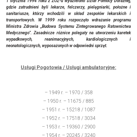
1 stycznia 1994 roku z ZOZ-u wydzielono Dział Pomocy Doraźnej,
gdzie zatrudnieni byli lekarze, felczerzy, pielęgniarki, położne i
sanitariusze, którzy wchodzili w skład zespołów lekarskich i
transportowych. W 1999 roku rozpoczęto wdrażanie programu
Ministra Zdrowia „Budowa Systemu Zintegrowanego Ratownictwa
Medycznego”. Zasadnicze różnice polegały na utworzeniu karetek
wypadkowych, reanimacyjnych, kardiologicznych i
neonatologicznych, wyposażonych w odpowiedni sprzęt.
Usługi Pogotowia / Usługi ambulatoryjne:
– 1949 r. – 1970 / 358
– 1950 r. – 11675 / 885
– 1951 r. – 15218 / 1087
– 1952 r. – 17518 / 3034
– 1953 r. – 19360 / 2900
– 1954 r. – 20245 / 3240