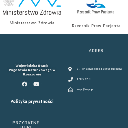
Ministerstwo Zdrowia
Rzecznik Praw Pacjenta
ADRES
Wojewódzka Stacja
Pogotowia Ratunkowego w
ul. Poniatowskiego 4, 35-026 Rzeszów
Rzeszowie
17 852 62 53
facebook
youtube
wspr@wspr.pl
Polityka prywatności
PRZYDATNE