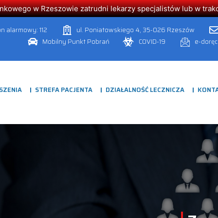
owego w Rzeszowie zatrudni lekarzy specjalistów lub w trakcie
on alarmowy: 112
ul. Poniatowskiego 4, 35-026 Rzeszów
Mobilny Punkt Pobrań
COVID-19
e-dorę
SZENIA
STREFA PACJENTA
DZIAŁALNOŚĆ LECZNICZA
KONT