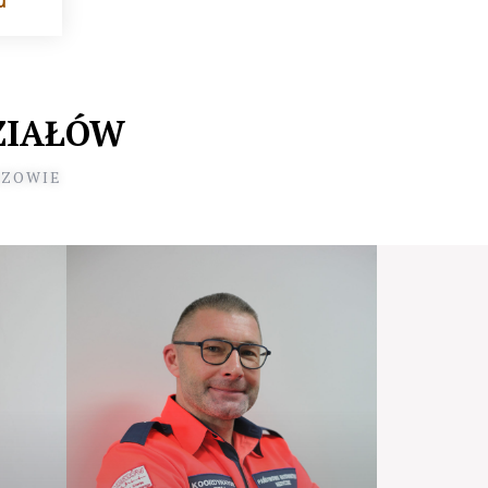
a
ZIAŁÓW
SZOWIE