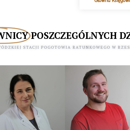
Główna Księgow
WNICY
POSZCZEGÓLNYCH D
ÓDZKIEJ STACJI POGOTOWIA RATUNKOWEGO W RZE