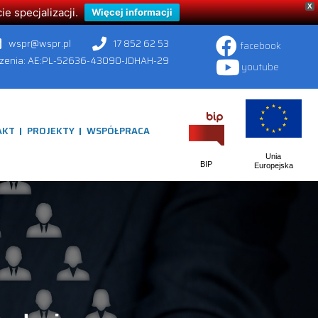
X
 specjalizacji.
Więcej informacji
wspr@wspr.pl
17 852 62 53
facebook
czenia: AE:PL-52636-43090-JDHAH-29
youtube
AKT
PROJEKTY
WSPÓŁPRACA
Unia
BIP
Europejska