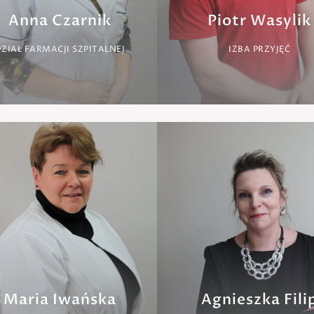
Anna Czarnik
Piotr Wasylik
ZIAŁ FARMACJI SZPITALNEJ
IZBA PRZYJĘĆ
Maria Iwańska
Agnieszka Fili