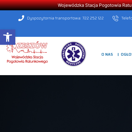
Wojewódzka Stacja Pogotowia Ratunk
Dyspozytornia transportowa: 722 252 122
Telef
Open toolbar
O NAS
OGŁO