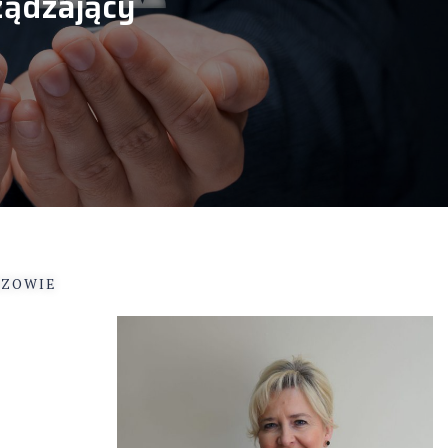
ządzający
SZOWIE