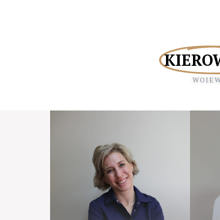
KIERO
WOJEW