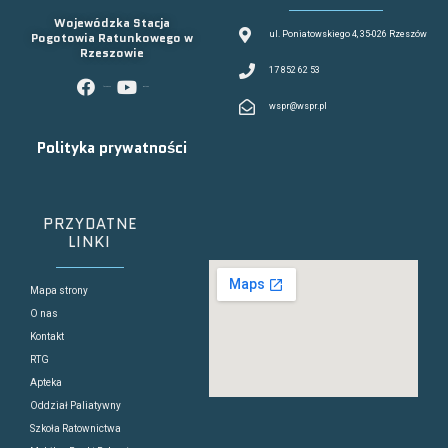
Wojewódzka Stacja
Pogotowia Ratunkowego w
ul. Poniatowskiego 4, 35-026 Rzeszów
Rzeszowie
17 852 62 53
facebook
youtube
wspr@wspr.pl
Polityka prywatności
PRZYDATNE
LINKI
Mapa strony
O nas
Kontakt
RTG
Apteka
Oddział Paliatywny
Szkoła Ratownictwa