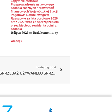
Zapytanie ofertowe
Przeprowadzenie ustawowego
badania rocznych sprawozdań
finansowych Wojewódzkiej Stacji
Pogotowia Ratunkowego w
Rzeszowie za lata obrotowe 2026
oraz 2027 wraz ze sporządzeniem
przez biegłego rewidenta opinii z
badania
16 lipca 2026
Brak komentarzy
Więcej »
następny post
OGŁOSZENIE O PRZETARGU NA SPRZEDAŻ UŻYWANEGO SPRZĘTU AUTOPULS (TRZECI PRZETARG), UNIEWAŻNIENIE POSTĘPOWANIA