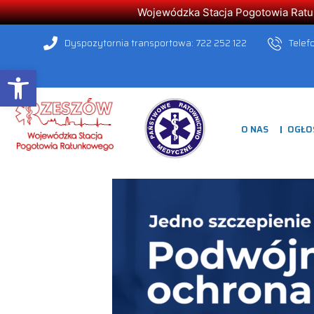
Wojewódzka Stacja Pogotowia Ratunk
Dyspozytornia transportowa: 722 252 122
Telef
Open toolbar
O NAS
OGŁO