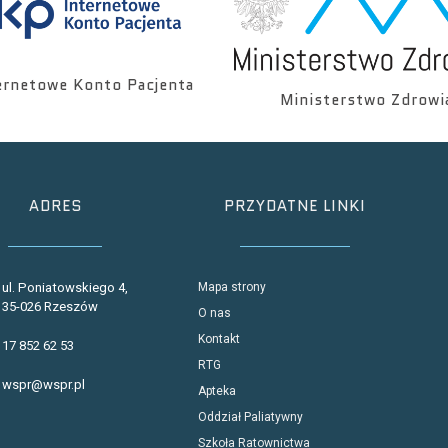
ernetowe Konto Pacjenta
Ministerstwo Zdrowi
ADRES
PRZYDATNE LINKI
ul. Poniatowskiego 4,
Mapa strony
35-026 Rzeszów
O nas
Kontakt
17 852 62 53
RTG
wspr@wspr.pl
Apteka
Oddział Paliatywny
Szkoła Ratownictwa