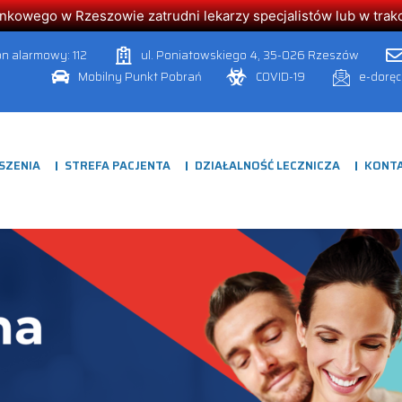
owego w Rzeszowie zatrudni lekarzy specjalistów lub w trakcie
on alarmowy: 112
ul. Poniatowskiego 4, 35-026 Rzeszów
Mobilny Punkt Pobrań
COVID-19
e-dorę
SZENIA
STREFA PACJENTA
DZIAŁALNOŚĆ LECZNICZA
KONT