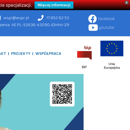
X
 specjalizacji.
Więcej informacji
wspr@wspr.pl
17 852 62 53
facebook
czenia: AE:PL-52636-43090-JDHAH-29
youtube
AKT
PROJEKTY
WSPÓŁPRACA
Unia
BIP
Europejska