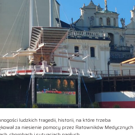
ości ludzkich tragedii, historii, na które trzeba
ziękował za niesienie pomocy przez Ratowników Medycznych
ch, chorobach i sytuacjach nagłych.