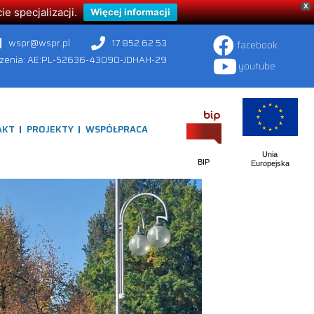
X
 specjalizacji.
Więcej informacji
wspr@wspr.pl
17 852 62 53
facebook
czenia: AE:PL-52636-43090-JDHAH-29
youtube
AKT
PROJEKTY
WSPÓŁPRACA
Unia
BIP
Europejska