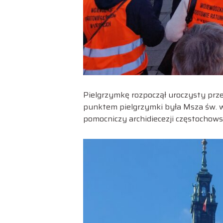
Pielgrzymkę rozpoczął uroczysty prz
punktem pielgrzymki była Msza św. w 
pomocniczy archidiecezji częstochowsk