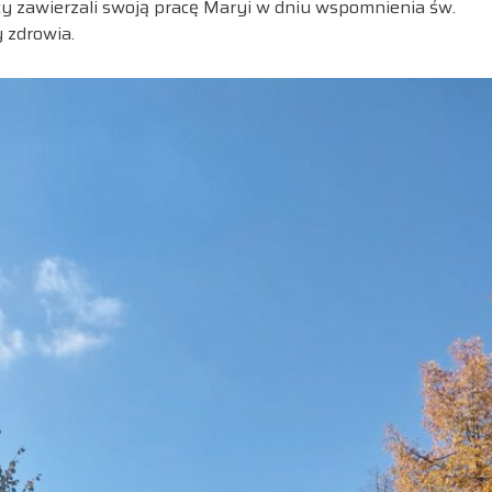
y zawierzali swoją pracę Maryi w dniu wspomnienia św.
 zdrowia.