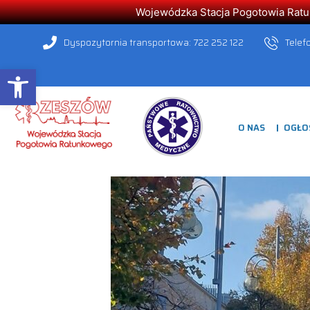
Wojewódzka Stacja Pogotowia Ratunk
Dyspozytornia transportowa: 722 252 122
Telef
Open toolbar
O NAS
OGŁO