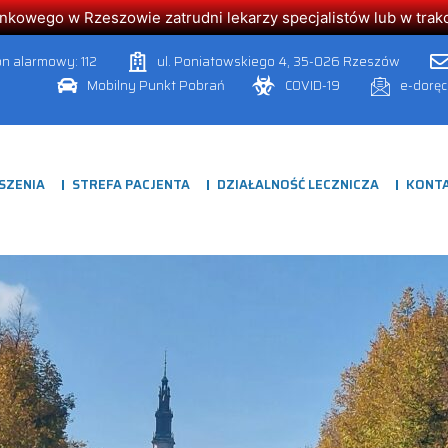
owego w Rzeszowie zatrudni lekarzy specjalistów lub w trakcie
on alarmowy: 112
ul. Poniatowskiego 4, 35-026 Rzeszów
Mobilny Punkt Pobrań
COVID-19
e-dorę
SZENIA
STREFA PACJENTA
DZIAŁALNOŚĆ LECZNICZA
KONT