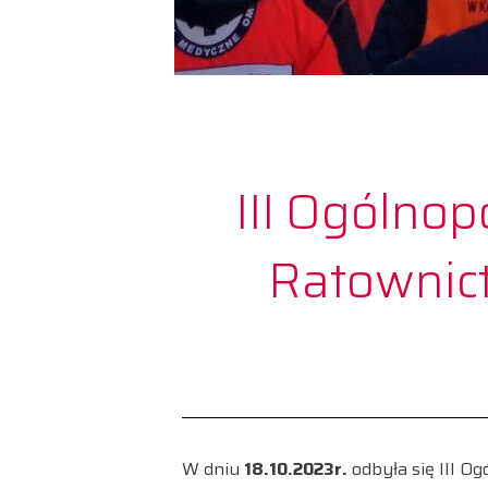
III Ogólno
Ratownic
W dniu
18.10.2023r.
odbyła się III 