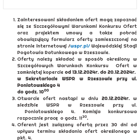
Zainteresowani składaniem ofert mogą zapoznać
się ze Szczegółowymi Warunkami Konkursu Ofert
oraz projektem umowy a także pobrać
obowiązujący formularz oferty zamieszczonej na
stronie internetowej /
wspr.pl/
Wojewódzkiej Stacji
Pogotowia Ratunkowego w Rzeszowie.
Oferty należy składać w sposób określony w
Szczegółowych Warunkach Konkursu Ofert w
zamkniętej kopercie
od 13.12.2024r. do 20.12.2024r.
w Sekretariacie WSPR w Rzeszowie przy ul.
Poniatowskiego 4
00
do godz. 10
Otwarcie ofert nastąpi w dniu
20.12.2024r.
w
siedzibie WSPR w Rzeszowie przy ul.
Poniatowskiego 4. Komisja konkursowa
30
rozpocznie pracę o godz. 11
.
Oferent jest związany ofertą przez 30 dni od
upływu terminu składania ofert określonego w
pkt. 4.