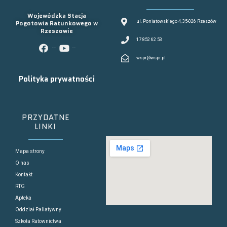
Wojewódzka Stacja
Pogotowia Ratunkowego w
ul. Poniatowskiego 4, 35-026 Rzeszów
Rzeszowie
17 852 62 53
facebook
youtube
wspr@wspr.pl
Polityka prywatności
PRZYDATNE
LINKI
Mapa strony
O nas
Kontakt
RTG
Apteka
Oddział Paliatywny
Szkoła Ratownictwa