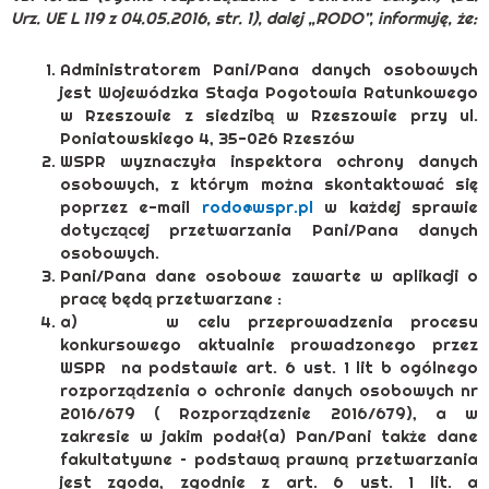
Urz. UE L 119 z 04.05.2016, str. 1), dalej „RODO”, informuję, że:
Administratorem Pani/Pana danych osobowych
jest Wojewódzka Stacja Pogotowia Ratunkowego
w Rzeszowie z siedzibą w Rzeszowie przy ul.
Poniatowskiego 4, 35-026 Rzeszów
WSPR wyznaczyła inspektora ochrony danych
osobowych, z którym można skontaktować się
poprzez e-mail
rodo@wspr.pl
w każdej sprawie
dotyczącej przetwarzania Pani/Pana danych
osobowych.
Pani/Pana dane osobowe zawarte w aplikacji o
pracę będą przetwarzane :
a) w celu przeprowadzenia procesu
konkursowego aktualnie prowadzonego przez
WSPR na podstawie art. 6 ust. 1 lit b ogólnego
rozporządzenia o ochronie danych osobowych nr
2016/679 ( Rozporządzenie 2016/679), a w
zakresie w jakim podał(a) Pan/Pani także dane
fakultatywne – podstawą prawną przetwarzania
jest zgoda, zgodnie z art. 6 ust. 1 lit. a