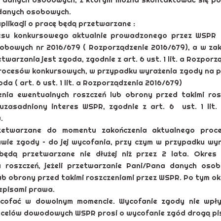
 danych osobowych.
ikacji o pracę będą przetwarzane :
 konkursowego aktualnie prowadzonego przez WSPR na
obowych nr 2016/679 ( Rozporządzenie 2016/679), a w zak
arzania jest zgoda, zgodnie z art. 6 ust. 1 lit. a Rozpor
rocesów konkursowych, w przypadku wyrażenia zgody na p
a ( art. 6 ust. 1 lit. a Rozporządzenia 2016/679)
ia ewentualnych roszczeń lub obrony przed takimi ro
uzasadniony interes WSPR, zgodnie z art. 6 ust. 1 lit.
.
etwarzane do momentu zakończenia aktualnego proce
wie zgody – do jej wycofania, przy czym w przypadku wy
będą przetwarzane nie dłużej niż przez 2 lata. Okre
roszczeń, jeżeli przetwarzanie Pani/Pana danych osob
b obrony przed takimi roszczeniami przez WSPR. Po tym ok
episami prawa.
cofać w dowolnym momencie. Wycofanie zgody nie wpł
 celów dowodowych WSPR prosi o wycofanie zgód drogą pis