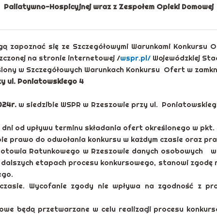
Paliatywno-Hospicyjnej wraz z Zespołem Opieki Domowej
gą zapoznać się ze Szczegółowymi Warunkami Konkursu O
czonej na stronie internetowej /
wspr.pl/
Wojewódzkiej Sta
ślony w Szczegółowych Warunkach Konkursu Ofert w zamkni
y ul. Poniatowskiego 4
024r.
w siedzibie WSPR w Rzeszowie przy ul. Poniatowskieg
 dni od upływu terminu składania ofert określonego w pkt. 
ie prawo do odwołania konkursu w każdym czasie oraz praw
Pogotowia Ratunkowego w Rzeszowie danych osobowych w z
na dalszych etapach procesu konkursowego, stanowi zgodę
ego.
zasie. Wycofanie zgody nie wpływa na zgodność z pra
we będą przetwarzane w celu realizacji procesu konkurs