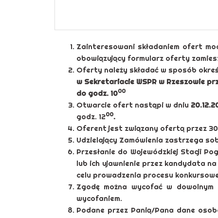
Zainteresowani składaniem ofert mo
obowiązujący formularz oferty zamiesz
Oferty należy składać w sposób okre
w Sekretariacie WSPR w Rzeszowie prz
00
do godz. 10
Otwarcie ofert nastąpi w dniu
20.12.2
00
godz. 12
.
Oferent jest związany ofertą przez 30
Udzielający Zamówienia zastrzega sob
Przesłanie do Wojewódzkiej Stacji 
lub ich ujawnienie przez kandydata 
celu prowadzenia procesu konkursow
Zgodę można wycofać w dowolnym c
wycofaniem.
Podane przez Panią/Pana dane osobo