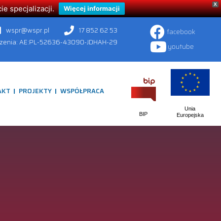
X
 specjalizacji.
Więcej informacji
wspr@wspr.pl
17 852 62 53
facebook
czenia: AE:PL-52636-43090-JDHAH-29
youtube
AKT
PROJEKTY
WSPÓŁPRACA
Unia
BIP
Europejska