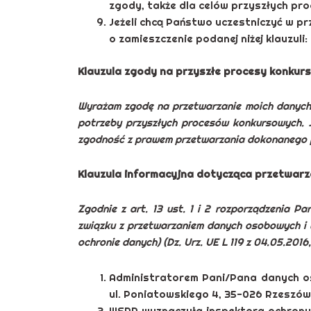
zgody, także dla celów przyszłych p
Jeżeli chcą Państwo uczestniczyć w 
o zamieszczenie podanej niżej klauzuli:
Klauzula zgody na przyszłe procesy konkur
Wyrażam zgodę na przetwarzanie moich danych
potrzeby przyszłych procesów konkursowych.
zgodność z prawem przetwarzania dokonanego p
Klauzula informacyjna dotycząca przetwar
Zgodnie z art. 13 ust. 1 i 2 rozporządzenia P
związku z przetwarzaniem danych osobowych i 
ochronie danych) (Dz. Urz. UE L 119 z 04.05.2016, 
Administratorem Pani/Pana danych o
ul. Poniatowskiego 4, 35-026 Rzeszów
WSPR wyznaczyła inspektora ochrony