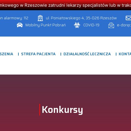
owego w Rzeszowie zatrudni lekarzy specjalistów lub w trakcie
on alarmowy: 112
ul. Poniatowskiego 4, 35-026 Rzeszów
Mobilny Punkt Pobrań
COVID-19
e-dorę
SZENIA
STREFA PACJENTA
DZIAŁALNOŚĆ LECZNICZA
KONT
Konkursy