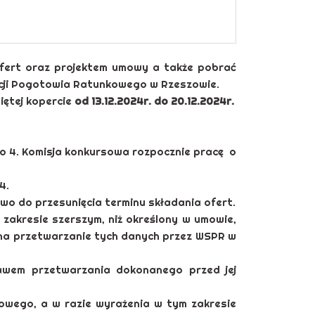
fert oraz projektem umowy a także pobrać
cji Pogotowia Ratunkowego w Rzeszowie.
ętej kopercie
od 13.12.2024r. do 20.12.2024r.
o 4. Komisja konkursowa rozpocznie pracę o
4.
o do przesunięcia terminu składania ofert.
akresie szerszym, niż określony w umowie,
 na przetwarzanie tych danych przez WSPR w
wem przetwarzania dokonanego przed jej
owego, a w razie wyrażenia w tym zakresie