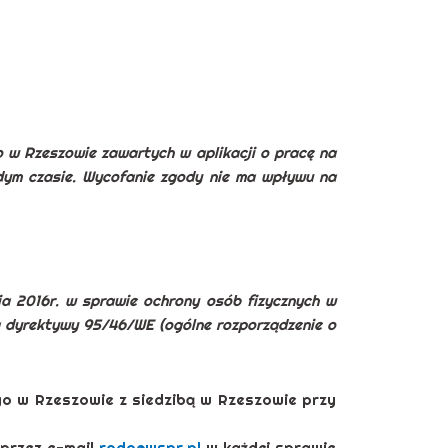
w Rzeszowie zawartych w aplikacji o pracę na
ym czasie. Wycofanie zgody nie ma wpływu na
nia 2016r. w sprawie ochrony osób fizycznych w
a dyrektywy 95/46/WE (ogólne rozporządzenie o
 w Rzeszowie z siedzibą w Rzeszowie przy
przez e-mail
rodo@wspr.pl
w każdej sprawie