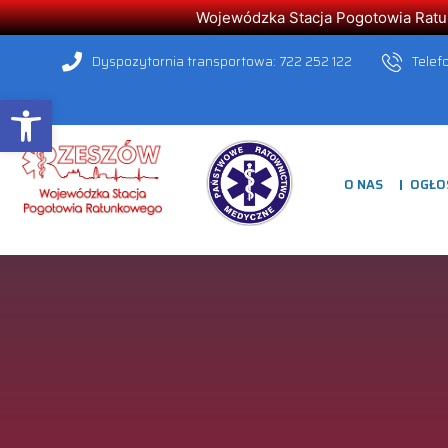
Wojewódzka Stacja Pogotowia Ratunk
Dyspozytornia transportowa: 722 252 122
Telef
Open toolbar
O NAS
OGŁO