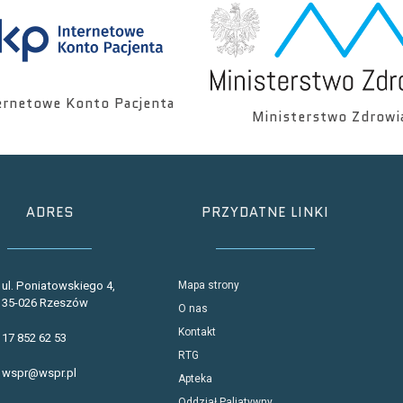
ernetowe Konto Pacjenta
Ministerstwo Zdrowi
ADRES
PRZYDATNE LINKI
ul. Poniatowskiego 4,
Mapa strony
35-026 Rzeszów
O nas
Kontakt
17 852 62 53
RTG
wspr@wspr.pl
Apteka
Oddział Paliatywny