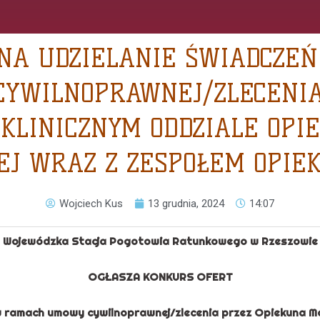
NA UDZIELANIE ŚWIADCZE
YWILNOPRAWNEJ/ZLECENIA
KLINICZNYM ODDZIALE OPIE
EJ WRAZ Z ZESPOŁEM OPIE
Wojciech Kus
13 grudnia, 2024
14:07
Wojewódzka Stacja Pogotowia Ratunkowego w Rzeszowie
OGŁASZA KONKURS OFERT
 ramach umowy cywilnoprawnej/zlecenia przez Opiekuna M