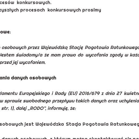
rocesów konkursowych.
przyszłych procesach konkursowych prosimy
sowe
:
 osobowych przez Wojewódzką Stację Pogotowia Ratunkowego 
 Jestem świadomy/a że mam prawo do wycofania zgody w każd
rzed jej wycofaniem.
zania danych osobowych
arlamentu Europejskiego i Rady (EU) 2016/679 z dnia 27 kwiet
w sprawie swobodnego przepływu takich danych oraz uchyleni
str. 1), dalej „RODO”, informuję, że:
sobowych jest Wojewódzka Stacja Pogotowia Ratunkowego
 danych osobowych, z którym można skontaktować się po