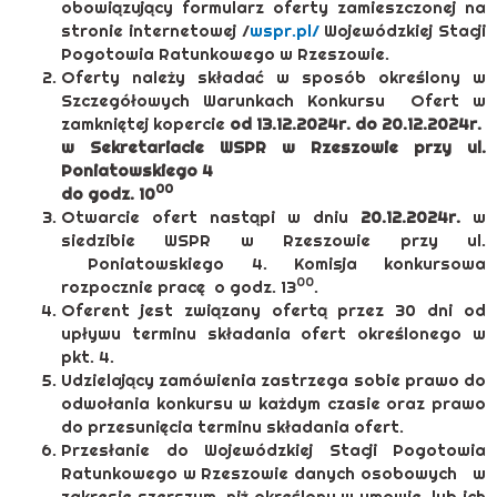
obowiązujący formularz oferty zamieszczonej na
stronie internetowej /
wspr.pl/
Wojewódzkiej Stacji
Pogotowia Ratunkowego w Rzeszowie.
Oferty należy składać w sposób określony w
Szczegółowych Warunkach Konkursu Ofert w
zamkniętej kopercie
od 13.12.2024r. do 20.12.2024r.
w Sekretariacie WSPR w Rzeszowie przy ul.
Poniatowskiego 4
00
do godz. 10
Otwarcie ofert nastąpi w dniu
20.12.2024r.
w
siedzibie WSPR w Rzeszowie przy ul.
Poniatowskiego 4. Komisja konkursowa
00
rozpocznie pracę o godz. 13
.
Oferent jest związany ofertą przez 30 dni od
upływu terminu składania ofert określonego w
pkt. 4.
Udzielający zamówienia zastrzega sobie prawo do
odwołania konkursu w każdym czasie oraz prawo
do przesunięcia terminu składania ofert.
Przesłanie do Wojewódzkiej Stacji Pogotowia
Ratunkowego w Rzeszowie danych osobowych w
zakresie szerszym, niż określony w umowie, lub ich