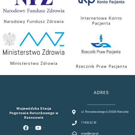
Internetowe Konto
Narodowy Fundusz Zdrowia
Pacjenta
Ministerstwo Zdrowia
Rzecznik Praw Pacjenta
ADRES
Wojewódzka Stacja
Pogotowia Ratunkowego w
ul. Poniatowskiego 4, 35-026 Rzeszów
Rzeszowie
17 852 62 53
facebook
youtube
wspr@wspr.pl