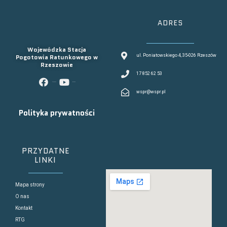
ADRES
Wojewódzka Stacja
Pogotowia Ratunkowego w
ul. Poniatowskiego 4, 35-026 Rzeszów
Rzeszowie
17 852 62 53
facebook
youtube
wspr@wspr.pl
Polityka prywatności
PRZYDATNE
LINKI
Mapa strony
O nas
Kontakt
RTG