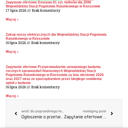
Zapytanie ofertowe Dostawa 81 szt. hełmów dla ZRM
Wojewódzkiej Stacji Pogotowia Ratunkowego w Rzeszowie
17 lipca 2026
Brak komentarzy
Więcej »
Zakup noszy elektrycznych dla Wojewódzkiej Stacji Pogotowia
Ratunkowego w Rzeszowie
16 lipca 2026
Brak komentarzy
Więcej »
Zapytanie ofertowe Przeprowadzenie ustawowego badania
rocznych sprawozdań finansowych Wojewódzkiej Stacji
Pogotowia Ratunkowego w Rzeszowie za lata obrotowe 2026
oraz 2027 wraz ze sporządzeniem przez biegłego rewidenta
opinii z badania
16 lipca 2026
Brak komentarzy
Więcej »
wróć do poprzedniego tematu
następny post
Ogłoszenie o przetargu na zakup używanego samochodu, UNIEWAŻNIENIE
Zapytanie ofertowe Sukcesywny zakup i dostawa tonerów i tuszy oraz innych materiałów eksploatacyjnych do drukarek komputerowych, urządzeń wielofunkcyjnych i kserokopiarek użytkowanych w Wojewódzkiej Stacji Pogotowia Ratunkowego w Rzeszowie