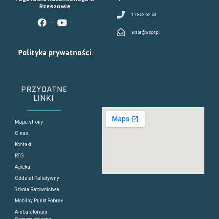
Rzeszowie
17 852 62 53
facebook
youtube
wspr@wspr.pl
Polityka prywatności
PRZYDATNE
LINKI
Mapa strony
O nas
Kontakt
RTG
Apteka
Oddział Paliatywny
Szkoła Ratownictwa
Mobilny Punkt Pobrań
Ambulatorium