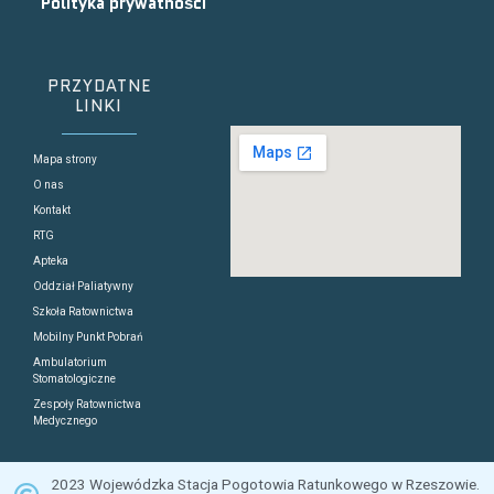
Polityka prywatności
PRZYDATNE
LINKI
Mapa strony
O nas
Kontakt
RTG
Apteka
Oddział Paliatywny
Szkoła Ratownictwa
Mobilny Punkt Pobrań
Ambulatorium
Stomatologiczne
Zespoły Ratownictwa
Medycznego
2023 Wojewódzka Stacja Pogotowia Ratunkowego w Rzeszowie.