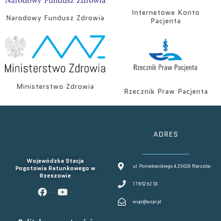
Internetowe Konto
Narodowy Fundusz Zdrowia
Pacjenta
Ministerstwo Zdrowia
Rzecznik Praw Pacjenta
ADRES
Wojewódzka Stacja
Pogotowia Ratunkowego w
ul. Poniatowskiego 4, 35-026 Rzeszów
Rzeszowie
17 852 62 53
facebook
youtube
wspr@wspr.pl