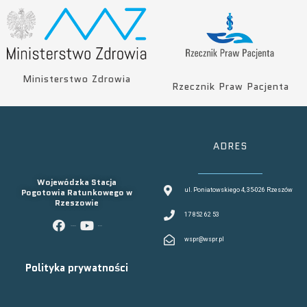
Ministerstwo Zdrowia
Rzecznik Praw Pacjenta
ADRES
Wojewódzka Stacja
Pogotowia Ratunkowego w
ul. Poniatowskiego 4, 35-026 Rzeszów
Rzeszowie
17 852 62 53
facebook
youtube
wspr@wspr.pl
Polityka prywatności