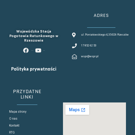
ADRES
Wojewódzka Stacja
Pogotowia Ratunkowego w
ul. Poniatowskiego 4, 35-026 Rzeszów
Rzeszowie
17 852 62 53
facebook
youtube
wspr@wspr.pl
Polityka prywatności
PRZYDATNE
LINKI
Mapa strony
O nas
Kontakt
RTG