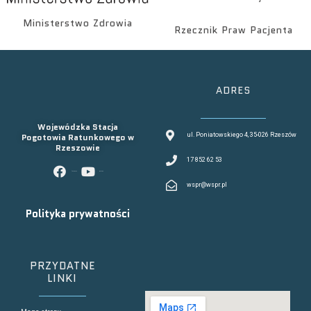
Ministerstwo Zdrowia
Rzecznik Praw Pacjenta
ADRES
Wojewódzka Stacja
Pogotowia Ratunkowego w
ul. Poniatowskiego 4, 35-026 Rzeszów
Rzeszowie
17 852 62 53
facebook
youtube
wspr@wspr.pl
Polityka prywatności
PRZYDATNE
LINKI