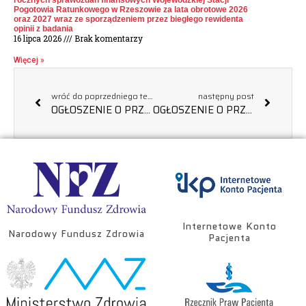
rocznych sprawozdań finansowych Wojewódzkiej Stacji
Pogotowia Ratunkowego w Rzeszowie za lata obrotowe 2026
oraz 2027 wraz ze sporządzeniem przez biegłego rewidenta
opinii z badania
16 lipca 2026
Brak komentarzy
Więcej »
wróć do poprzedniego tematu
następny post
OGŁOSZENIE O PRZETARGU NA SPRZEDAŻ UŻYWANYCH SAMOCHODÓW – II Przetarg – Informacja z otwarcia, wyborze oraz unieważnieniu.
OGŁOSZENIE O PRZETARGU NA SPRZEDAŻ SAMOCHODÓW (TRZECI PRZETARG), INFORMACJA Z OTWARCIA OFERT, INFORMACJA O WYBORZE OFERTY
Internetowe Konto
Narodowy Fundusz Zdrowia
Pacjenta