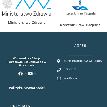
Ministerstwo Zdrowia
Rzecznik Praw Pacjenta
ADRES
Wojewódzka Stacja
Pogotowia Ratunkowego w
ul. Poniatowskiego 4, 35-026 Rzeszów
Rzeszowie
17 852 62 53
facebook
youtube
wspr@wspr.pl
Polityka prywatności
PRZYDATNE