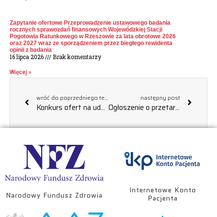
Zapytanie ofertowe Przeprowadzenie ustawowego badania
rocznych sprawozdań finansowych Wojewódzkiej Stacji
Pogotowia Ratunkowego w Rzeszowie za lata obrotowe 2026
oraz 2027 wraz ze sporządzeniem przez biegłego rewidenta
opinii z badania
16 lipca 2026
Brak komentarzy
Więcej »
wróć do poprzedniego tematu
następny post
Konkurs ofert na udzielanie świadczeń zdrowotnych przez Pielęgniarkę/Pielęgniarza w Klinicznym Oddziale Opieki Paliatywno-Hospicyjnej w ramach umowy cywilnoprawnej.
Ogłoszenie o przetargu na zakup używanego samochodu (III PRZETARG), UNIEWAŻNIENIE
Internetowe Konto
Narodowy Fundusz Zdrowia
Pacjenta