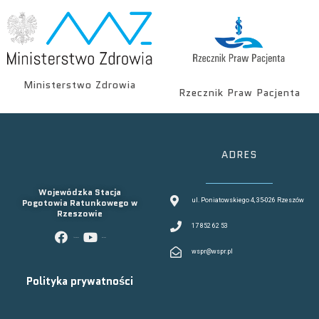
Ministerstwo Zdrowia
Rzecznik Praw Pacjenta
ADRES
Wojewódzka Stacja
Pogotowia Ratunkowego w
ul. Poniatowskiego 4, 35-026 Rzeszów
Rzeszowie
17 852 62 53
facebook
youtube
wspr@wspr.pl
Polityka prywatności