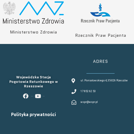
Ministerstwo Zdrowia
Rzecznik Praw Pacjenta
ADRES
Wojewódzka Stacja
Pogotowia Ratunkowego w
ul. Poniatowskiego 4, 35-026 Rzeszów
Rzeszowie
17 852 62 53
facebook
youtube
wspr@wspr.pl
Polityka prywatności