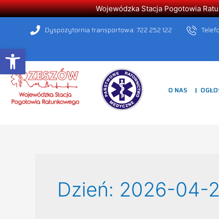
Wojewódzka Stacja Pogotowia Ratunk
Dyspozytornia transportowa: 722 252 122
Telef
Open toolbar
O NAS
OGŁO
Dzień:
2026-04-