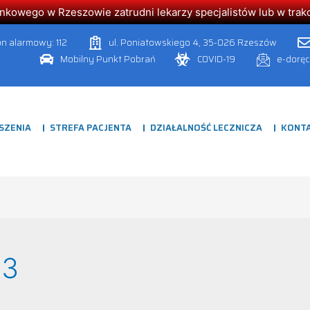
owego w Rzeszowie zatrudni lekarzy specjalistów lub w trakcie
on alarmowy: 112
ul. Poniatowskiego 4, 35-026 Rzeszów
Mobilny Punkt Pobrań
COVID-19
e-dorę
SZENIA
STREFA PACJENTA
DZIAŁALNOŚĆ LECZNICZA
KONT
23