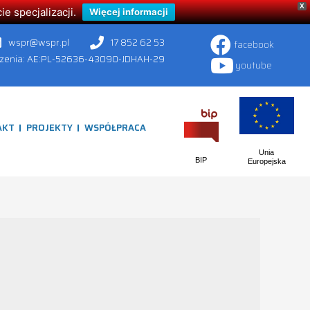
X
 specjalizacji.
Więcej informacji
wspr@wspr.pl
17 852 62 53
facebook
czenia: AE:PL-52636-43090-JDHAH-29
youtube
AKT
PROJEKTY
WSPÓŁPRACA
Unia
BIP
Europejska