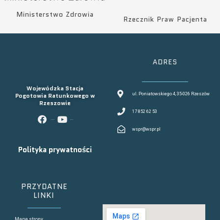
Ministerstwo Zdrowia
Rzecznik Praw Pacjenta
ADRES
Wojewódzka Stacja
Pogotowia Ratunkowego w
ul. Poniatowskiego 4, 35-026 Rzeszów
Rzeszowie
17 852 62 53
facebook
youtube
wspr@wspr.pl
Polityka prywatności
PRZYDATNE
LINKI
Mapa strony