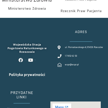
Ministerstwo Zdrowia
Rzecznik Praw Pacjenta
ADRES
Wojewódzka Stacja
Pogotowia Ratunkowego w
ul. Poniatowskiego 4, 35-026 Rzeszów
Rzeszowie
17 852 62 53
facebook
youtube
wspr@wspr.pl
Polityka prywatności
PRZYDATNE
LINKI