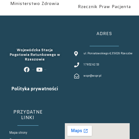
Ministerstwo Zdrowia
Rzecznik Praw Pacjenta
ADRES
Wojewódzka Stacja
Pogotowia Ratunkowego w
ul. Poniatowskiego 4, 35-026 Rzeszów
Rzeszowie
17 852 62 53
facebook
youtube
wspr@wspr.pl
Polityka prywatności
PRZYDATNE
LINKI
Mapa strony