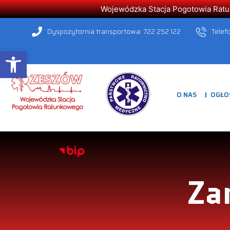
Wojewódzka Stacja Pogotowia Ratunk
Dyspozytornia transportowa: 722 252 122
Telef
Open toolbar
O NAS
OGŁO
Za