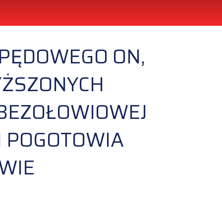
APĘDOWEGO ON,
YŻSZONYCH
 BEZOŁOWIOWEJ
I POGOTOWIA
WIE