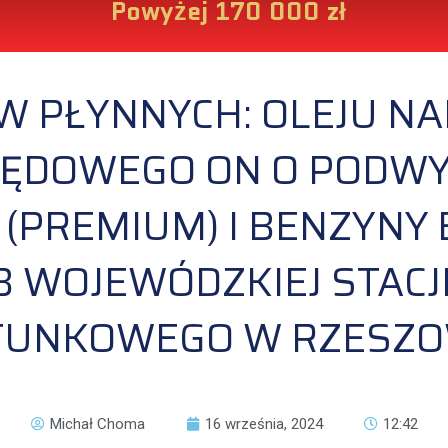
Powyżej 170 000 zł
W PŁYNNYCH: OLEJU N
PĘDOWEGO ON O PODW
(PREMIUM) I BENZYNY
B WOJEWÓDZKIEJ STACJ
TUNKOWEGO W RZESZO
Michał Choma
16 września, 2024
12:42