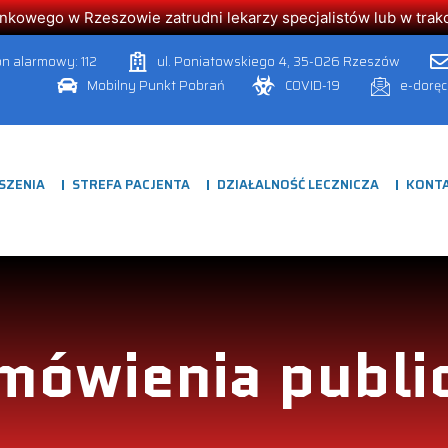
owego w Rzeszowie zatrudni lekarzy specjalistów lub w trakcie
on alarmowy: 112
ul. Poniatowskiego 4, 35-026 Rzeszów
Mobilny Punkt Pobrań
COVID-19
e-dorę
SZENIA
STREFA PACJENTA
DZIAŁALNOŚĆ LECZNICZA
KONT
mówienia publi