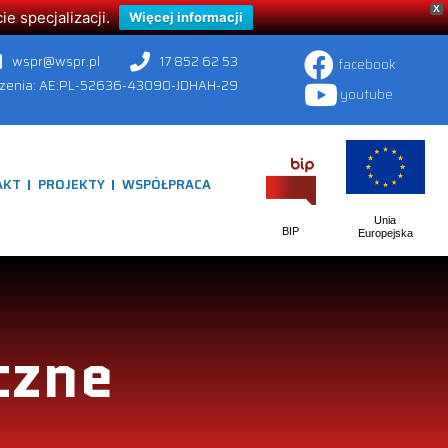
X
 specjalizacji.
Więcej informacji
wspr@wspr.pl
17 852 62 53
facebook
czenia: AE:PL-52636-43090-JDHAH-29
youtube
AKT
PROJEKTY
WSPÓŁPRACA
Unia
BIP
Europejska
czne