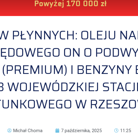
Powyżej 170 000 zł
W PŁYNNYCH: OLEJU N
PĘDOWEGO ON O PODW
(PREMIUM) I BENZYNY
B WOJEWÓDZKIEJ STACJ
TUNKOWEGO W RZESZO
Michał Choma
7 października, 2025
11:25