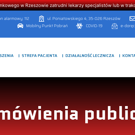
owego w Rzeszowie zatrudni lekarzy specjalistów lub w trakcie
on alarmowy: 112
ul. Poniatowskiego 4, 35-026 Rzeszów
Mobilny Punkt Pobrań
COVID-19
e-dorę
SZENIA
STREFA PACJENTA
DZIAŁALNOŚĆ LECZNICZA
KONT
mówienia publi