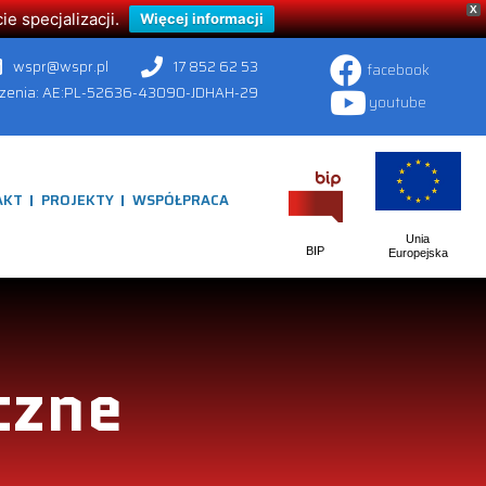
X
 specjalizacji.
Więcej informacji
wspr@wspr.pl
17 852 62 53
facebook
czenia: AE:PL-52636-43090-JDHAH-29
youtube
AKT
PROJEKTY
WSPÓŁPRACA
Unia
BIP
Europejska
czne