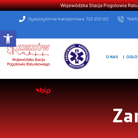
Wojewódzka Stacja Pogotowia Ratunk
Dyspozytornia transportowa: 722 252 122
Telef
Open toolbar
O NAS
OGŁO
Za