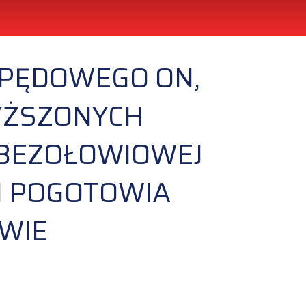
APĘDOWEGO ON,
YŻSZONYCH
 BEZOŁOWIOWEJ
I POGOTOWIA
WIE