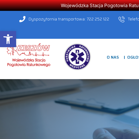
Wojewódzka Stacja Pogotowia Ratunk
Dyspozytornia transportowa: 722 252 122
Telef
Open toolbar
O NAS
OGŁO