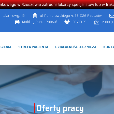
owego w Rzeszowie zatrudni lekarzy specjalistów lub w trakcie
on alarmowy: 112
ul. Poniatowskiego 4, 35-026 Rzeszów
Mobilny Punkt Pobrań
COVID-19
e-dorę
SZENIA
STREFA PACJENTA
DZIAŁALNOŚĆ LECZNICZA
KONT
Oferty pracy