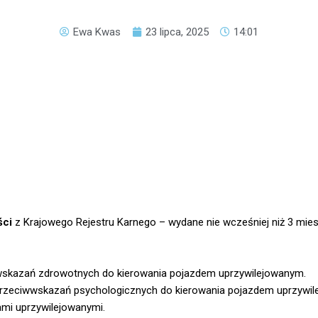
Ewa Kwas
23 lipca, 2025
14:01
ści
z Krajowego Rejestru Karnego – wydane nie wcześniej niż 3 mies
wskazań zdrowotnych do kierowania pojazdem uprzywilejowanym.
rzeciwwskazań psychologicznych do kierowania pojazdem uprzywil
ami uprzywilejowanymi.