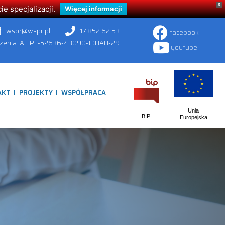
X
 specjalizacji.
Więcej informacji
wspr@wspr.pl
17 852 62 53
facebook
czenia: AE:PL-52636-43090-JDHAH-29
youtube
AKT
PROJEKTY
WSPÓŁPRACA
Unia
BIP
Europejska