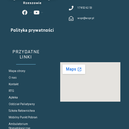
Rzeszowie
17 852 62 53
facebook
youtube
wspr@wspr.pl
Polityka prywatności
PRZYDATNE
LINKI
Mapa strony
O nas
Kontakt
RTG
Apteka
Oddział Paliatywny
Szkoła Ratownictwa
Mobilny Punkt Pobrań
Ambulatorium
Stomatologiczne