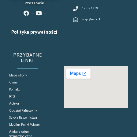
Rzeszowie
17 852 62 53
facebook
youtube
wspr@wspr.pl
Polityka prywatności
PRZYDATNE
LINKI
Mapa strony
O nas
Kontakt
RTG
Apteka
Oddział Paliatywny
Szkoła Ratownictwa
Mobilny Punkt Pobrań
Ambulatorium
Stomatologiczne