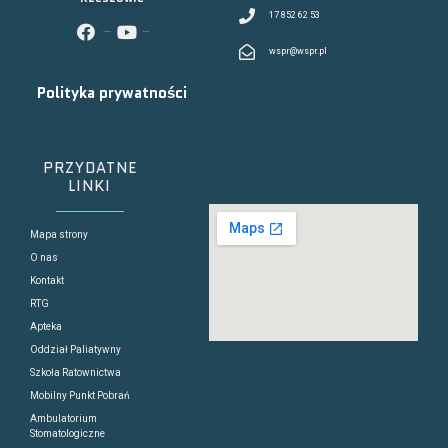
17 852 62 53
facebook
youtube
wspr@wspr.pl
Polityka prywatności
PRZYDATNE
LINKI
Mapa strony
O nas
Kontakt
RTG
Apteka
Oddział Paliatywny
Szkoła Ratownictwa
Mobilny Punkt Pobrań
Ambulatorium
Stomatologiczne