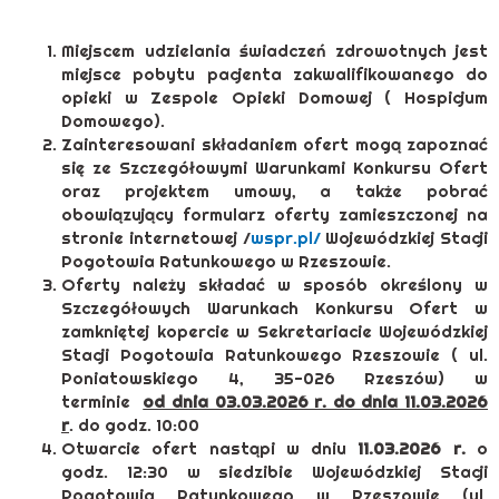
Miejscem udzielania świadczeń zdrowotnych jest
miejsce pobytu pacjenta zakwalifikowanego do
opieki w Zespole Opieki Domowej ( Hospicjum
Domowego).
Zainteresowani składaniem ofert mogą zapoznać
się ze Szczegółowymi Warunkami Konkursu Ofert
oraz projektem umowy, a także pobrać
obowiązujący formularz oferty zamieszczonej na
stronie internetowej /
wspr.pl/
Wojewódzkiej Stacji
Pogotowia Ratunkowego w Rzeszowie.
Oferty należy składać w sposób określony w
Szczegółowych Warunkach Konkursu Ofert w
zamkniętej kopercie w Sekretariacie Wojewódzkiej
Stacji Pogotowia Ratunkowego Rzeszowie ( ul.
Poniatowskiego 4, 35-026 Rzeszów) w
terminie
od dnia 03.03.2026 r. do dnia 11.03.2026
r
. do godz. 10:00
Otwarcie ofert nastąpi w dniu
11.03.2026 r.
o
godz. 12:30 w siedzibie Wojewódzkiej Stacji
Pogotowia Ratunkowego w Rzeszowie (ul.