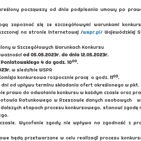
reślony począwszy od dnia podpisania umowy po prawo
mogą zapoznać się ze szczegółowymi warunkami konkur
zczonej na stronie internetowej /
wspr.pl/
Wojewódzkiej S
ślony w Szczegółowych Warunkach Konkursu
ieważności
od 05.05.2023r.
do dnia 12.05.2023r.
00
 Poniatowskiego 4 do godz. 10
.
023r.
w siedzibie WSPR
00
Komisja konkursowa rozpocznie pracę o godz.
11
.
 dni od upływu terminu składania ofert określonego w pkt. 
ie prawo do odwołania konkursu w każdym czasie oraz praw
Pogotowia Ratunkowego w Rzeszowie danych osobowych w z
na dalszych etapach procesu konkursowego, stanowi zgodę
ego.
zasie. Wycofanie zgody nie wpływa na zgodność z pra
we będą przetwarzane w celu realizacji procesu konkurs