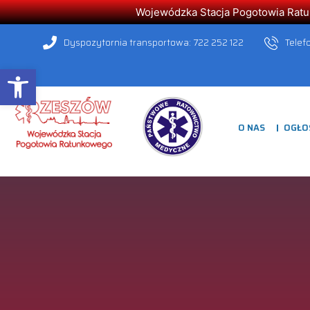
Wojewódzka Stacja Pogotowia Ratunk
Dyspozytornia transportowa: 722 252 122
Telef
Open toolbar
O NAS
OGŁO