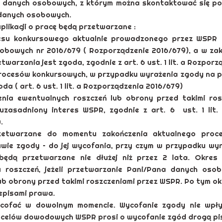
 danych osobowych, z którym można skontaktować się po
 danych osobowych.
ikacji o pracę będą przetwarzane :
 konkursowego aktualnie prowadzonego przez WSPR na
obowych nr 2016/679 ( Rozporządzenie 2016/679), a w zak
arzania jest zgoda, zgodnie z art. 6 ust. 1 lit. a Rozpor
rocesów konkursowych, w przypadku wyrażenia zgody na p
a ( art. 6 ust. 1 lit. a Rozporządzenia 2016/679)
ia ewentualnych roszczeń lub obrony przed takimi ro
uzasadniony interes WSPR, zgodnie z art. 6 ust. 1 lit.
.
etwarzane do momentu zakończenia aktualnego proce
wie zgody – do jej wycofania, przy czym w przypadku wy
będą przetwarzane nie dłużej niż przez 2 lata. Okre
roszczeń, jeżeli przetwarzanie Pani/Pana danych osob
b obrony przed takimi roszczeniami przez WSPR. Po tym ok
episami prawa.
cofać w dowolnym momencie. Wycofanie zgody nie wpł
 celów dowodowych WSPR prosi o wycofanie zgód drogą pis