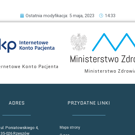
Ostatnia modyfikacja: 5 maja, 2023
14:33
ernetowe Konto Pacjenta
Ministerstwo Zdrowi
ADRES
PRZYDATNE LINKI
ul. Poniatowskiego 4,
Mapa strony
35-026 Rzeszów