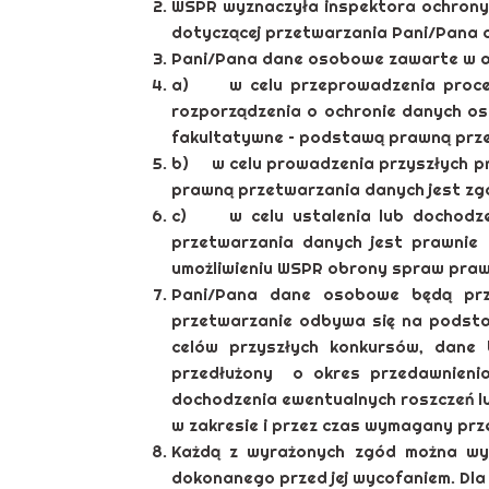
WSPR wyznaczyła inspektora ochrony
dotyczącej przetwarzania Pani/Pana
Pani/Pana dane osobowe zawarte w apl
a) w celu przeprowadzenia procesu
rozporządzenia o ochronie danych os
fakultatywne – podstawą prawną przetw
b) w celu prowadzenia przyszłych p
prawną przetwarzania danych jest zgod
c) w celu ustalenia lub dochodzen
przetwarzania danych jest prawnie 
umożliwieniu WSPR obrony spraw praw
Pani/Pana dane osobowe będą prz
przetwarzanie odbywa się na podsta
celów przyszłych konkursów, dane 
przedłużony o okres przedawnienia 
dochodzenia ewentualnych roszczeń lu
w zakresie i przez czas wymagany prz
Każdą z wyrażonych zgód można wy
dokonanego przed jej wycofaniem. Dla