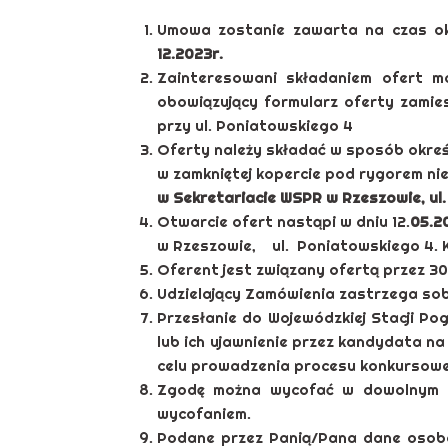
Umowa zostanie zawarta na czas ok
12.2023r.
Zainteresowani składaniem ofert 
obowiązujący formularz oferty zamies
przy ul. Poniatowskiego 4
Oferty należy składać w sposób okre
w zamkniętej kopercie pod rygorem n
w Sekretariacie WSPR w Rzeszowie, ul.
Otwarcie ofert nastąpi w dniu 12.
05.2
w Rzeszowie, ul. Poniatowskiego 4. 
Oferent jest związany ofertą przez 30
Udzielający Zamówienia zastrzega sob
Przesłanie do Wojewódzkiej Stacji 
lub ich ujawnienie przez kandydata 
celu prowadzenia procesu konkursow
Zgodę można wycofać w dowolnym c
wycofaniem.
Podane przez Panią/Pana dane osobo