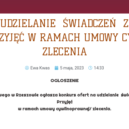
 UDZIELANIE ŚWIADCZEŃ 
RZYJĘĆ W RAMACH UMOWY 
ZLECENIA
Ewa Kwas
5 maja, 2023
14:33
OGŁOSZENIE
go w Rzeszowie ogłasza konkurs ofert na udzielanie św
Przyjęć
w ramach umowy cywilnoprawnej/ zlecenia.