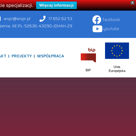
X
 specjalizacji.
Więcej informacji
wspr@wspr.pl
17 852 62 53
facebook
czenia: AE:PL-52636-43090-JDHAH-29
youtube
AKT
PROJEKTY
WSPÓŁPRACA
Unia
BIP
Europejska