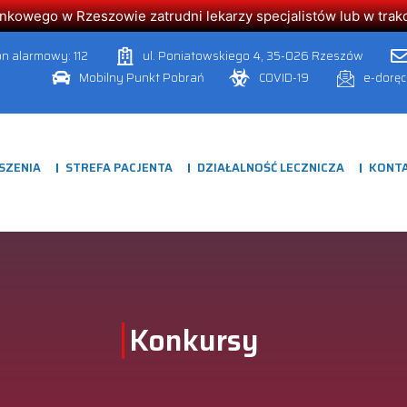
owego w Rzeszowie zatrudni lekarzy specjalistów lub w trakcie
on alarmowy: 112
ul. Poniatowskiego 4, 35-026 Rzeszów
Mobilny Punkt Pobrań
COVID-19
e-dorę
SZENIA
STREFA PACJENTA
DZIAŁALNOŚĆ LECZNICZA
KONT
Konkursy