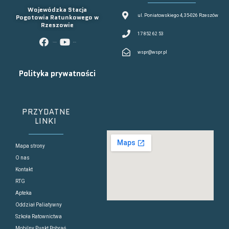
Wojewódzka Stacja
Pogotowia Ratunkowego w
ul. Poniatowskiego 4, 35-026 Rzeszów
Rzeszowie
17 852 62 53
facebook
youtube
wspr@wspr.pl
Polityka prywatności
PRZYDATNE
LINKI
Mapa strony
O nas
Kontakt
RTG
Apteka
Oddział Paliatywny
Szkoła Ratownictwa
Mobilny Punkt Pobrań