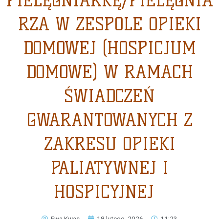
PIELĘGNIARKĘ/PIELĘGNIA
RZA W ZESPOLE OPIEKI
DOMOWEJ (HOSPICJUM
DOMOWE) W RAMACH
ŚWIADCZEŃ
GWARANTOWANYCH Z
ZAKRESU OPIEKI
PALIATYWNEJ I
HOSPICYJNEJ
Ewa Kwas
18 lutego, 2026
11:23