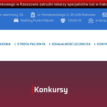
owego w Rzeszowie zatrudni lekarzy specjalistów lub w trakcie
on alarmowy: 112
ul. Poniatowskiego 4, 35-026 Rzeszów
Mobilny Punkt Pobrań
COVID-19
e-dorę
SZENIA
STREFA PACJENTA
DZIAŁALNOŚĆ LECZNICZA
KONT
Konkursy