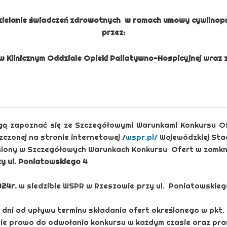
zielanie świadczeń zdrowotnych w ramach umowy cywilnop
przez:
 w Klinicznym Oddziale Opieki Paliatywno-Hospicyjnej wraz
gą zapoznać się ze Szczegółowymi Warunkami Konkursu O
czonej na stronie internetowej /
wspr.pl/
Wojewódzkiej Sta
ślony w Szczegółowych Warunkach Konkursu Ofert w zamkni
y ul. Poniatowskiego 4
024r.
w siedzibie WSPR w Rzeszowie przy ul. Poniatowskieg
 dni od upływu terminu składania ofert określonego w pkt. 
ie prawo do odwołania konkursu w każdym czasie oraz praw