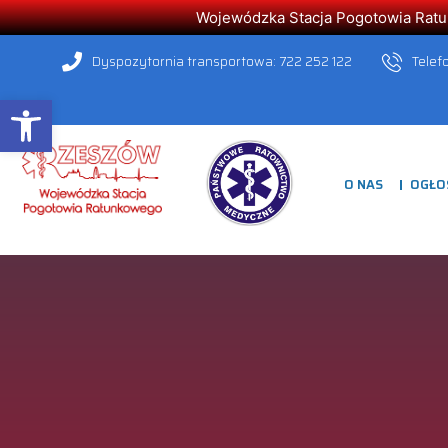
Wojewódzka Stacja Pogotowia Ratunk
Dyspozytornia transportowa: 722 252 122
Telef
Open toolbar
O NAS
OGŁO