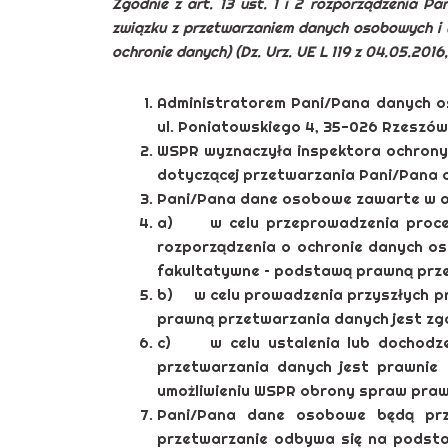
Zgodnie z art. 13 ust. 1 i 2 rozporządzenia P
związku z przetwarzaniem danych osobowych i 
ochronie danych) (Dz. Urz. UE L 119 z 04.05.2016, 
Administratorem Pani/Pana danych o
ul. Poniatowskiego 4, 35-026 Rzeszów
WSPR wyznaczyła inspektora ochrony
dotyczącej przetwarzania Pani/Pana
Pani/Pana dane osobowe zawarte w apl
a) w celu przeprowadzenia procesu
rozporządzenia o ochronie danych os
fakultatywne – podstawą prawną przetw
b) w celu prowadzenia przyszłych p
prawną przetwarzania danych jest zgod
c) w celu ustalenia lub dochodzen
przetwarzania danych jest prawnie 
umożliwieniu WSPR obrony spraw praw
Pani/Pana dane osobowe będą prz
przetwarzanie odbywa się na podsta