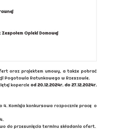
rawnej
 z Zespołem Opieki Domowej
fert oraz projektem umowy, a także pobrać
cji Pogotowia Ratunkowego w Rzeszowie.
ętej kopercie
od 20.12.2024r. do 27.12.2024r.
o 4. Komisja konkursowa rozpocznie pracę o
4.
o do przesunięcia terminu składania ofert.