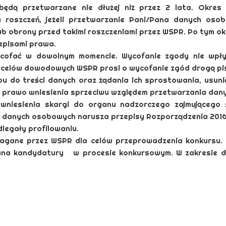
będą przetwarzane nie dłużej niż przez 2 lata. Okre
roszczeń, jeżeli przetwarzanie Pani/Pana danych osob
b obrony przed takimi roszczeniami przez WSPR. Po tym ok
episami prawa.
cofać w dowolnym momencie. Wycofanie zgody nie wpł
 celów dowodowych WSPR prosi o wycofanie zgód drogą pis
u do treści danych oraz żądania ich sprostowania, usuni
prawo wniesienia sprzeciwu względem przetwarzania dany
 wniesienia skargi do organu nadzorczego zajmującego
a danych osobowych narusza przepisy Rozporządzenia 2016
legały profilowaniu.
gane przez WSPR dla celów przeprowadzenia konkursu. 
/Pana kandydatury w procesie konkursowym. W zakresie