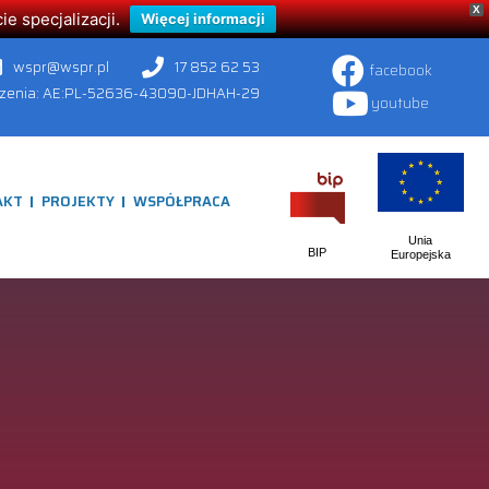
X
 specjalizacji.
Więcej informacji
wspr@wspr.pl
17 852 62 53
facebook
czenia: AE:PL-52636-43090-JDHAH-29
youtube
AKT
PROJEKTY
WSPÓŁPRACA
Unia
BIP
Europejska