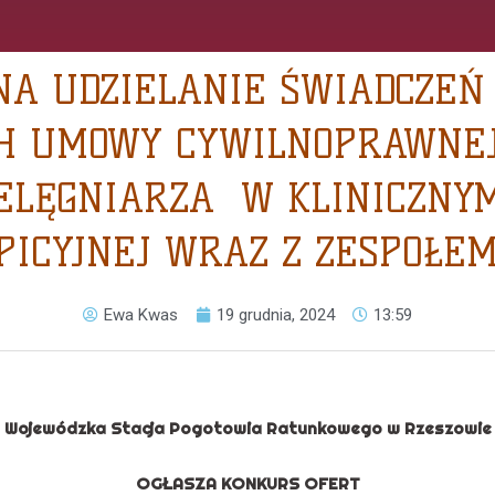
NA UDZIELANIE ŚWIADCZE
 UMOWY CYWILNOPRAWNEJ
ELĘGNIARZA W KLINICZNYM
PICYJNEJ WRAZ Z ZESPOŁEM
Ewa Kwas
19 grudnia, 2024
13:59
Wojewódzka Stacja Pogotowia Ratunkowego w Rzeszowie
OGŁASZA KONKURS OFERT