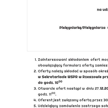
na ud
Pielęgniarkę/Pielęgniarza
Zainteresowani składaniem ofert mo
obowiązujący formularz oferty zamiesz
Oferty należy składać w sposób okre
w Sekretariacie WSPR w Rzeszowie prz
00
do godz. 10
Otwarcie ofert nastąpi w dniu 27.
12.2
00
godz. 11
.
Oferent jest związany ofertą przez 30
Udzielający zamówienia zastrzega sob