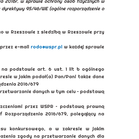
nia 2016r. w sprawie ochrony osób fizycznych w
a dyrektywy 95/46/WE (ogólne rozporządzenie o
 w Rzeszowie z siedzibą w Rzeszowie przy
przez e-mail
rodo@wspr.pl
w każdej sprawie
 podstawie art. 6 ust. 1 lit b ogólnego
resie w jakim podał(a) Pan/Pani także dane
ządzenia 2016/679
rzetwarzanie danych w tym celu – podstawą
szczeniami przez WSPR – podstawą prawną
 f Rozporządzenia 2016/679, polegający na
su konkursowego, a w zakresie w jakim
rażenia zgody na przetwarzanie danych dla