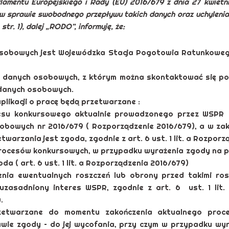
arlamentu Europejskiego i Rady (EU) 2016/679 z dnia 27 kwiet
w sprawie swobodnego przepływu takich danych oraz uchyleni
str. 1), dalej „RODO”, informuję, że:
sobowych jest Wojewódzka Stacja Pogotowia Ratunkowego
 danych osobowych, z którym można skontaktować się po
 danych osobowych.
ikacji o pracę będą przetwarzane :
 konkursowego aktualnie prowadzonego przez WSPR na
obowych nr 2016/679 ( Rozporządzenie 2016/679), a w zak
arzania jest zgoda, zgodnie z art. 6 ust. 1 lit. a Rozpor
rocesów konkursowych, w przypadku wyrażenia zgody na p
a ( art. 6 ust. 1 lit. a Rozporządzenia 2016/679)
ia ewentualnych roszczeń lub obrony przed takimi ro
uzasadniony interes WSPR, zgodnie z art. 6 ust. 1 lit.
.
etwarzane do momentu zakończenia aktualnego proce
wie zgody – do jej wycofania, przy czym w przypadku wy