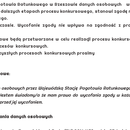
Pogotowia Ratunkowego w Rzeszowie danych osobowych w z
na dalszych etapach procesu konkursowego, stanowi zgodę
ego.
zasie. Wycofanie zgody nie wpływa na zgodność z pra
we będą przetwarzane w celu realizacji procesu konkurs
rocesów konkursowych.
przyszłych procesach konkursowych prosimy
sowe
:
 osobowych przez Wojewódzką Stację Pogotowia Ratunkowego 
 Jestem świadomy/a że mam prawo do wycofania zgody w każd
rzed jej wycofaniem.
zania danych osobowych