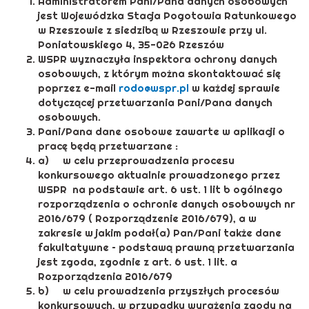
Administratorem Pani/Pana danych osobowych
jest Wojewódzka Stacja Pogotowia Ratunkowego
w Rzeszowie z siedzibą w Rzeszowie przy ul.
Poniatowskiego 4, 35-026 Rzeszów
WSPR wyznaczyła inspektora ochrony danych
osobowych, z którym można skontaktować się
poprzez e-mail
rodo@wspr.pl
w każdej sprawie
dotyczącej przetwarzania Pani/Pana danych
osobowych.
Pani/Pana dane osobowe zawarte w aplikacji o
pracę będą przetwarzane :
a) w celu przeprowadzenia procesu
konkursowego aktualnie prowadzonego przez
WSPR na podstawie art. 6 ust. 1 lit b ogólnego
rozporządzenia o ochronie danych osobowych nr
2016/679 ( Rozporządzenie 2016/679), a w
zakresie w jakim podał(a) Pan/Pani także dane
fakultatywne – podstawą prawną przetwarzania
jest zgoda, zgodnie z art. 6 ust. 1 lit. a
Rozporządzenia 2016/679
b) w celu prowadzenia przyszłych procesów
konkursowych, w przypadku wyrażenia zgody na