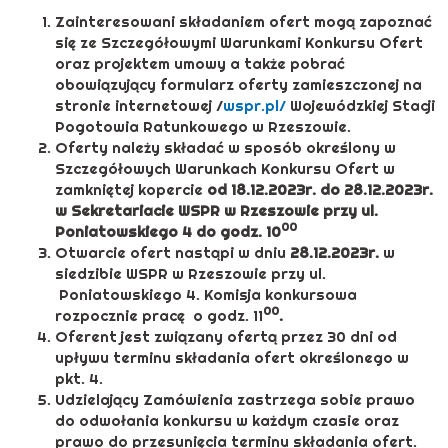
Zainteresowani składaniem ofert mogą zapoznać
się ze Szczegółowymi Warunkami Konkursu Ofert
oraz projektem umowy a także pobrać
obowiązujący formularz oferty zamieszczonej na
stronie internetowej /
wspr.pl/
Wojewódzkiej Stacji
Pogotowia Ratunkowego w Rzeszowie.
Oferty należy składać w sposób określony w
Szczegółowych Warunkach Konkursu Ofert w
zamkniętej kopercie
od 18.12.2023r. do 28.12.2023r.
w Sekretariacie WSPR w Rzeszowie przy ul.
00
Poniatowskiego 4 do godz. 10
Otwarcie ofert nastąpi w dniu
28.12.2023r.
w
siedzibie WSPR w Rzeszowie przy ul.
Poniatowskiego 4. Komisja konkursowa
00
rozpocznie pracę o godz. 11
.
Oferent jest związany ofertą przez 30 dni od
upływu terminu składania ofert określonego w
pkt. 4.
Udzielający Zamówienia zastrzega sobie prawo
do odwołania konkursu w każdym czasie oraz
prawo do przesunięcia terminu składania ofert.