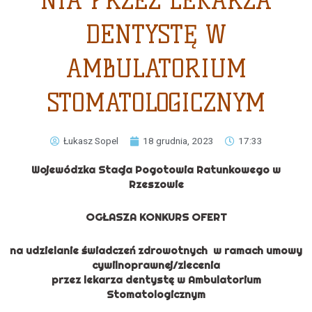
NIA PRZEZ LEKARZA
DENTYSTĘ W
AMBULATORIUM
STOMATOLOGICZNYM
Łukasz Sopel
18 grudnia, 2023
17:33
Wojewódzka Stacja Pogotowia Ratunkowego w
Rzeszowie
OGŁASZA KONKURS OFERT
na udzielanie świadczeń zdrowotnych w ramach umowy
cywilnoprawnej/zlecenia
przez lekarza dentystę w Ambulatorium
Stomatologicznym