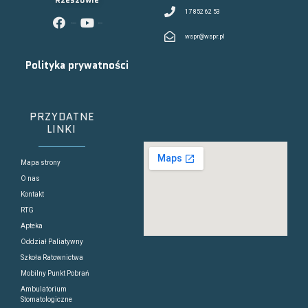
17 852 62 53
facebook
youtube
wspr@wspr.pl
Polityka prywatności
PRZYDATNE
LINKI
Mapa strony
O nas
Kontakt
RTG
Apteka
Oddział Paliatywny
Szkoła Ratownictwa
Mobilny Punkt Pobrań
Ambulatorium
Stomatologiczne