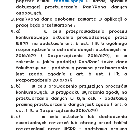
poprzez e-mail
rodo@wspr.pl
w każdej sprawie
dotyczącej przetwarzania Pani/Pana danych
osobowych.
Pani/Pana dane osobowe zawarte w aplikacji o
pracę będą przetwarzane :
a) w celu przeprowadzenia procesu
konkursowego aktualnie prowadzonego przez
WSPR na podstawie art. 6 ust. 1 lit b ogólnego
rozporządzenia o ochronie danych osobowych nr
2016/679 ( Rozporządzenie 2016/679), a w
zakresie w jakim podał(a) Pan/Pani także dane
fakultatywne – podstawą prawną przetwarzania
jest zgoda, zgodnie z art. 6 ust. 1 lit. a
Rozporządzenia 2016/679
b) w celu prowadzenia przyszłych procesów
konkursowych, w przypadku wyrażenia zgody na
przetwarzanie danych w tym celu – podstawą
prawną przetwarzania danych jest zgoda ( art. 6
ust. 1 lit. a Rozporządzenia 2016/679)
c) w celu ustalenia lub dochodzenia
ewentualnych roszczeń lub obrony przed takimi
roszczeniami przez WSPR – podstawą prawną