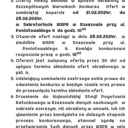
Oferty należy składać w sposób określony w
Szczegółowych Warunkach Konkursu Ofert w
zamkniętej kopercie
od 21.02.2024r. do
28.02.2024r.
w Sekretariacie WSPR w Rzeszowie przy ul.
00
Poniatowskiego 4 do godz. 10
Otwarcie ofert nastąpi w dniu
28.02.2024r.
w
siedzibie WSPR w Rzeszowie przy ul.
Poniatowskiego 4. Komisja konkursowa
00
rozpocznie pracę o godz.
10
Oferent jest związany ofertą przez 30 dni od
upływu terminu składania ofert określonego w
pkt. 4.
Udzielający zamówienia zastrzega sobie prawo do
odwołania konkursu w każdym czasie oraz prawo
do przesunięcia terminu składania ofert.
Przesłanie do Wojewódzkiej Stacji Pogotowia
Ratunkowego w Rzeszowie danych osobowych w
zakresie szerszym, niż określony w umowie, lub ich
ujawnienie przez kandydata na dalszych etapach
procesu konkursowego, stanowi zgodę na
przetwarzanie tych danych przez WSPR w celu