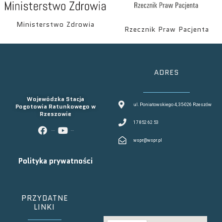
Ministerstwo Zdrowia
Rzecznik Praw Pacjenta
ADRES
Wojewódzka Stacja
Pogotowia Ratunkowego w
ul. Poniatowskiego 4, 35-026 Rzeszów
Rzeszowie
17 852 62 53
facebook
youtube
wspr@wspr.pl
Polityka prywatności
PRZYDATNE
LINKI