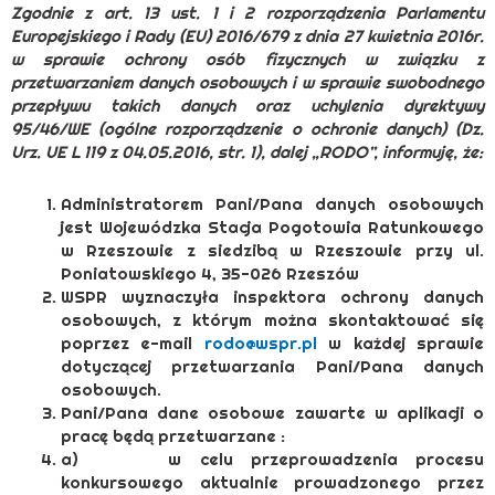
Zgodnie z art. 13 ust. 1 i 2 rozporządzenia Parlamentu
Europejskiego i Rady (EU) 2016/679 z dnia 27 kwietnia 2016r.
w sprawie ochrony osób fizycznych w związku z
przetwarzaniem danych osobowych i w sprawie swobodnego
przepływu takich danych oraz uchylenia dyrektywy
95/46/WE (ogólne rozporządzenie o ochronie danych) (Dz.
Urz. UE L 119 z 04.05.2016, str. 1), dalej „RODO”, informuję, że:
Administratorem Pani/Pana danych osobowych
jest Wojewódzka Stacja Pogotowia Ratunkowego
w Rzeszowie z siedzibą w Rzeszowie przy ul.
Poniatowskiego 4, 35-026 Rzeszów
WSPR wyznaczyła inspektora ochrony danych
osobowych, z którym można skontaktować się
poprzez e-mail
rodo@wspr.pl
w każdej sprawie
dotyczącej przetwarzania Pani/Pana danych
osobowych.
Pani/Pana dane osobowe zawarte w aplikacji o
pracę będą przetwarzane :
a) w celu przeprowadzenia procesu
konkursowego aktualnie prowadzonego przez