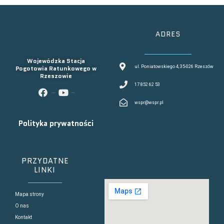
ADRES
Wojewódzka Stacja
Pogotowia Ratunkowego w
ul. Poniatowskiego 4, 35-026 Rzeszów
Rzeszowie
17 852 62 53
facebook
youtube
wspr@wspr.pl
Polityka prywatności
PRZYDATNE
LINKI
Mapa strony
O nas
Kontakt