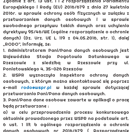
Zgodnie z art. 13 ust. 1 i 2 rozporządzenia Parlamentu
Europejskiego i Rady (EU) 2016/679 z dnia 27 kwietnia
2016r. w sprawie ochrony osób fizycznych w związku z
przetwarzaniem danych osobowych i w sprawie
swobodnego przepływu takich danych oraz uchylenia
dyrektywy 95/46/WE (ogólne rozporządzenie o ochronie
danych) (Dz. Urz. UE L 119 z 04.05.2016, str. 1), dalej
„RODO”, informuję, że:
1. Administratorem Pani/Pana danych osobowych jest
Wojewódzka Stacja Pogotowia Ratunkowego w
Rzeszowie z siedzibą w Rzeszowie przy ul.
Poniatowskiego 4, 35-026 Rzeszów
2. WSPR wyznaczyła inspektora ochrony danych
osobowych, z którym można skontaktować się poprzez
e-mail
rodo@wspr.pl
w każdej sprawie dotyczącej
przetwarzania Pani/Pana danych osobowych.
3. Pani/Pana dane osobowe zawarte w aplikacji o pracę
będą przetwarzane :
a) w celu przeprowadzenia procesu konkursowego
aktualnie prowadzonego przez WSPR na podstawie art.
6 ust. 1 lit b ogólnego rozporządzenia o ochronie
danych osobowych nr 2016/679 ( Rozporządzenie