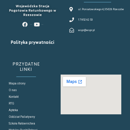
Wojewódzka Stacja
Pogotowia Ratunkowego w
ul. Poniatowskiego 4, 35-026 Rzeszów
Rzeszowie
17 852 62 53
facebook
youtube
wspr@wspr.pl
Polityka prywatności
PRZYDATNE
LINKI
Mapa strony
O nas
Kontakt
RTG
Apteka
Oddział Paliatywny
Szkoła Ratownictwa