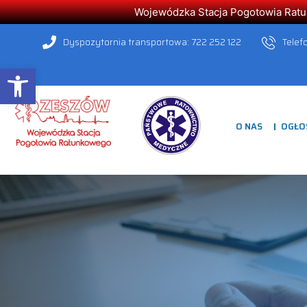
Wojewódzka Stacja Pogotowia Ratunk
Dyspozytornia transportowa: 722 252 122
Telef
Open toolbar
O NAS
OGŁO