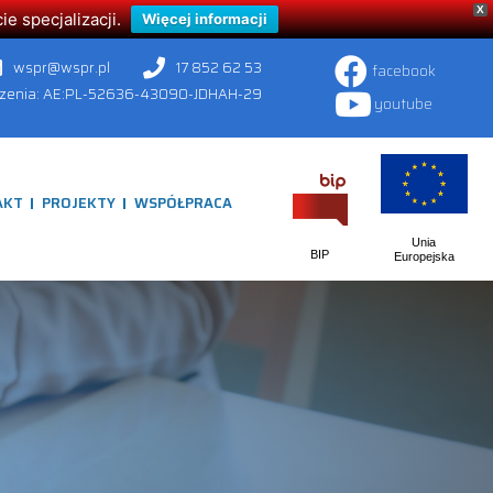
X
 specjalizacji.
Więcej informacji
wspr@wspr.pl
17 852 62 53
facebook
czenia: AE:PL-52636-43090-JDHAH-29
youtube
AKT
PROJEKTY
WSPÓŁPRACA
Unia
BIP
Europejska