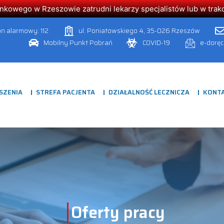
owego w Rzeszowie zatrudni lekarzy specjalistów lub w trakcie
on alarmowy: 112
ul. Poniatowskiego 4, 35-026 Rzeszów
Mobilny Punkt Pobrań
COVID-19
e-dorę
SZENIA
STREFA PACJENTA
DZIAŁALNOŚĆ LECZNICZA
KONT
Oferty pracy