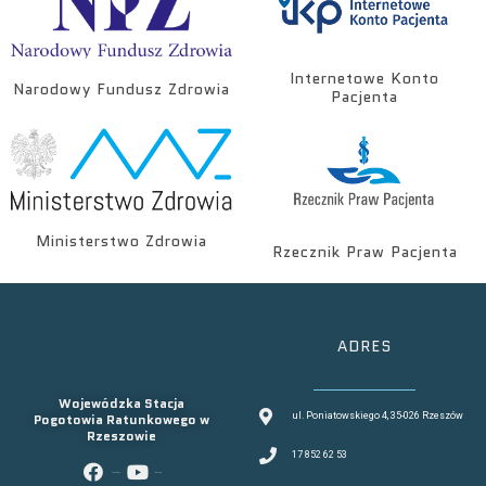
Internetowe Konto
Narodowy Fundusz Zdrowia
Pacjenta
Ministerstwo Zdrowia
Rzecznik Praw Pacjenta
ADRES
Wojewódzka Stacja
Pogotowia Ratunkowego w
ul. Poniatowskiego 4, 35-026 Rzeszów
Rzeszowie
17 852 62 53
facebook
youtube