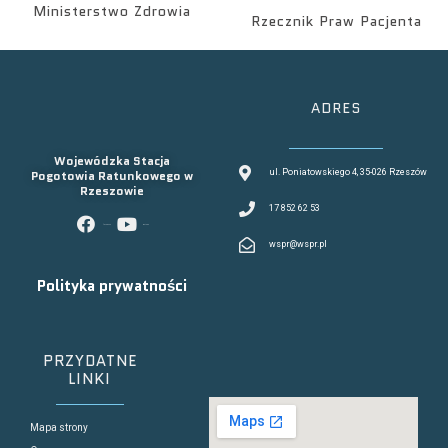
Ministerstwo Zdrowia
Rzecznik Praw Pacjenta
ADRES
Wojewódzka Stacja
Pogotowia Ratunkowego w
ul. Poniatowskiego 4, 35-026 Rzeszów
Rzeszowie
17 852 62 53
facebook
youtube
wspr@wspr.pl
Polityka prywatności
PRZYDATNE
LINKI
Mapa strony