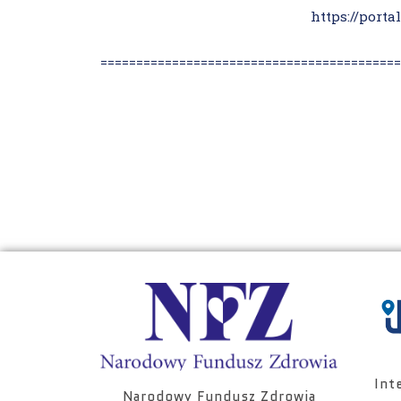
https://port
==========================================
Int
Narodowy Fundusz Zdrowia