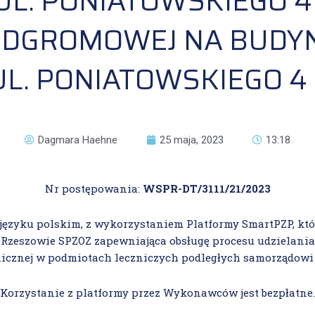
L. PONIATOWSKIEGO 4”
 ODGROMOWEJ NA BUD
L. PONIATOWSKIEGO 4 
Dagmara Haehne
25 maja, 2023
13:18
Nr postępowania:
WSPR-DT/3111/21/2023
języku polskim, z wykorzystaniem Platformy SmartPZP, któ
Rzeszowie SPZOZ zapewniająca obsługę procesu udzielani
icznej w podmiotach leczniczych podległych samorządow
Korzystanie z platformy przez Wykonawców jest bezpłatne.