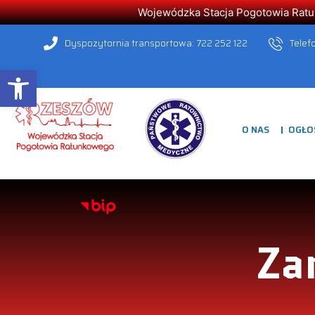
Wojewódzka Stacja Pogotowia Ratunk
Dyspozytornia transportowa: 722 252 122
Telef
Open toolbar
O NAS
OGŁO
Za