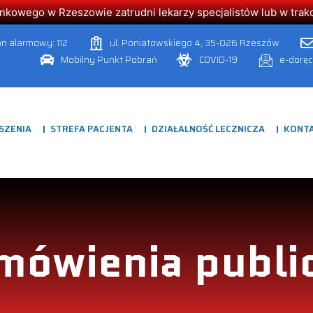
owego w Rzeszowie zatrudni lekarzy specjalistów lub w trakcie
on alarmowy: 112
ul. Poniatowskiego 4, 35-026 Rzeszów
Mobilny Punkt Pobrań
COVID-19
e-dorę
SZENIA
STREFA PACJENTA
DZIAŁALNOŚĆ LECZNICZA
KONT
mówienia publi