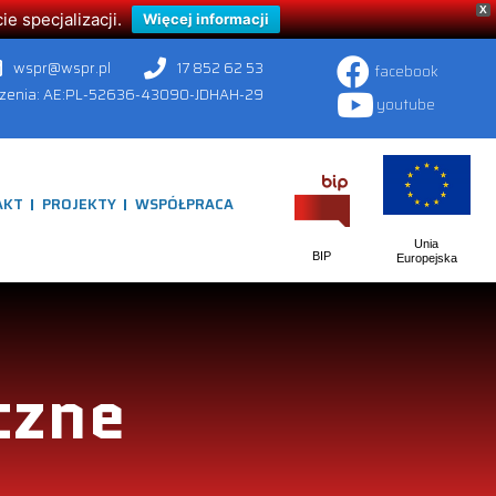
X
 specjalizacji.
Więcej informacji
wspr@wspr.pl
17 852 62 53
facebook
czenia: AE:PL-52636-43090-JDHAH-29
youtube
AKT
PROJEKTY
WSPÓŁPRACA
Unia
BIP
Europejska
czne