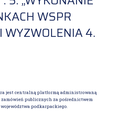
. 5. „WYKONANIE
YNKACH WSPR
I WYZWOLENIA 4.
ra jest centralną platformą administrowaną
a zamówień publicznych za pośrednictwem
i województwa podkarpackiego.