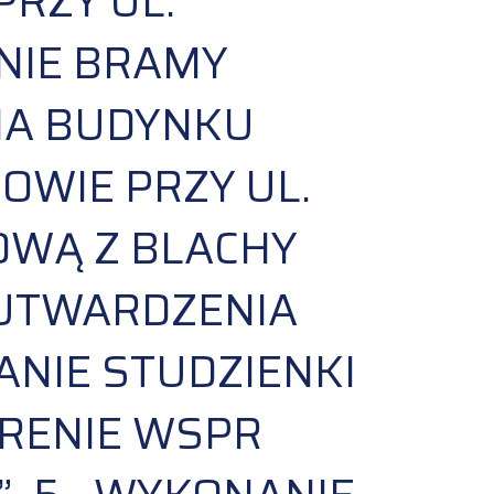
RZY UL.
ANIE BRAMY
IA BUDYNKU
WIE PRZY UL.
OWĄ Z BLACHY
 UTWARDZENIA
ANIE STUDZIENKI
ERENIE WSPR