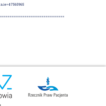
anie=47565965
==================================
a