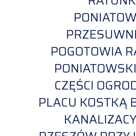
RATUNK
PONIATOWS
PRZESUWNE
POGOTOWIA R
PONIATOWSKI
CZĘŚCI OGRO
PLACU KOSTKĄ B
KANALIZACY