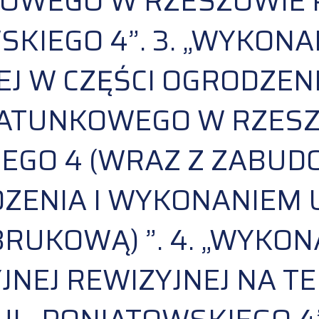
OWEGO W RZESZOWIE P
KIEGO 4”. 3. „WYKON
J W CZĘŚCI OGRODZEN
ATUNKOWEGO W RZESZO
EGO 4 (WRAZ Z ZABUD
DZENIA I WYKONANIEM
RUKOWĄ) ”. 4. „WYKON
JNEJ REWIZYJNEJ NA T