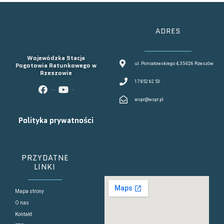
ADRES
Wojewódzka Stacja
Pogotowia Ratunkowego w
ul. Poniatowskiego 4, 35-026 Rzeszów
Rzeszowie
17 852 62 53
facebook
youtube
wspr@wspr.pl
Polityka prywatności
PRZYDATNE
LINKI
Mapa strony
O nas
Kontakt