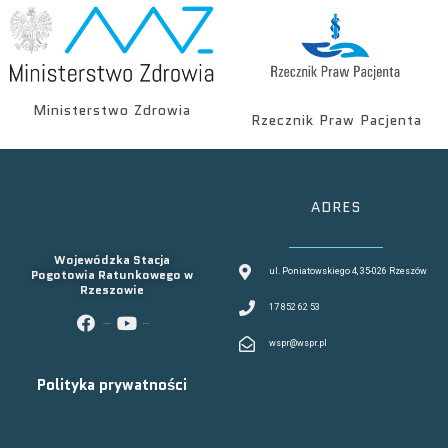
Ministerstwo Zdrowia
Rzecznik Praw Pacjenta
ADRES
Wojewódzka Stacja
Pogotowia Ratunkowego w
ul. Poniatowskiego 4, 35-026 Rzeszów
Rzeszowie
17 852 62 53
facebook
youtube
wspr@wspr.pl
Polityka prywatności