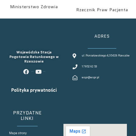
Ministerstwo Zdrowia
Rzecznik Praw Pacjenta
ADRES
Wojewódzka Stacja
Pogotowia Ratunkowego w
ul. Poniatowskiego 4, 35-026 Rzeszów
Rzeszowie
17 852 62 53
facebook
youtube
wspr@wspr.pl
Polityka prywatności
PRZYDATNE
LINKI
Mapa strony