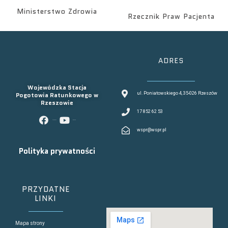
Ministerstwo Zdrowia
Rzecznik Praw Pacjenta
ADRES
Wojewódzka Stacja
Pogotowia Ratunkowego w
ul. Poniatowskiego 4, 35-026 Rzeszów
Rzeszowie
17 852 62 53
facebook
youtube
wspr@wspr.pl
Polityka prywatności
PRZYDATNE
LINKI
Mapa strony