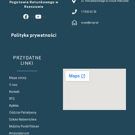
Pogotowia Ratunkowego w
ul. Poniatowskiego 4, 35-026 Rzeszów
Rzeszowie
17 852 62 53
facebook
youtube
wspr@wspr.pl
Polityka prywatności
PRZYDATNE
LINKI
Mapa strony
O nas
Kontakt
RTG
Apteka
Oddział Paliatywny
Szkoła Ratownictwa
Mobilny Punkt Pobrań
Ambulatorium