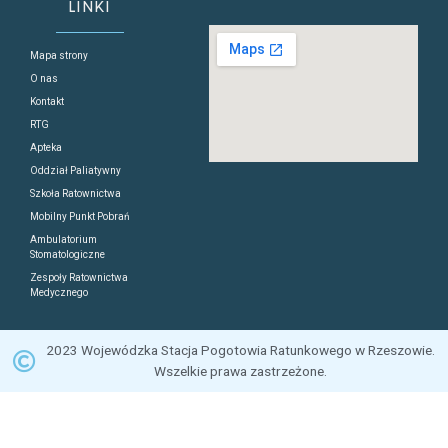
LINKI
Mapa strony
O nas
Kontakt
RTG
Apteka
Oddział Paliatywny
Szkoła Ratownictwa
Mobilny Punkt Pobrań
Ambulatorium
Stomatologiczne
Zespoły Ratownictwa
Medycznego
2023 Wojewódzka Stacja Pogotowia Ratunkowego w Rzeszowie.
Wszelkie prawa zastrzeżone.