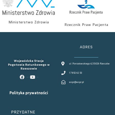
Ministerstwo Zdrowia
Rzecznik Praw Pacjenta
ADRES
Wojewódzka Stacja
Pogotowia Ratunkowego w
ul. Poniatowskiego 4, 35-026 Rzeszów
Rzeszowie
17 852 62 53
facebook
youtube
wspr@wspr.pl
Polityka prywatności
PRZYDATNE