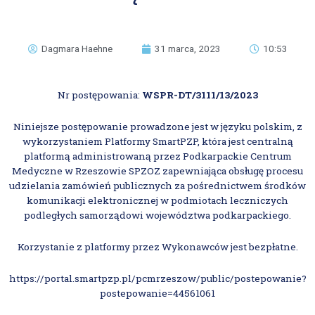
Dagmara Haehne
31 marca, 2023
10:53
Nr postępowania:
WSPR-DT/3111/13/2023
Niniejsze postępowanie prowadzone jest w języku polskim, z
wykorzystaniem Platformy SmartPZP, która jest centralną
platformą administrowaną przez Podkarpackie Centrum
Medyczne w Rzeszowie SPZOZ zapewniająca obsługę procesu
udzielania zamówień publicznych za pośrednictwem środków
komunikacji elektronicznej w podmiotach leczniczych
podległych samorządowi województwa podkarpackiego.
Korzystanie z platformy przez Wykonawców jest bezpłatne.
https://portal.smartpzp.pl/pcmrzeszow/public/postepowanie?
postepowanie=44561061