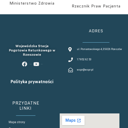
Ministerstwo Zdrowia
Rzecznik Praw Pacjenta
ADRES
Wojewódzka Stacja
Pogotowia Ratunkowego w
ul. Poniatowskiego 4, 35-026 Rzeszów
Rzeszowie
17 852 62 53
facebook
youtube
wspr@wspr.pl
Polityka prywatności
PRZYDATNE
LINKI
Mapa strony