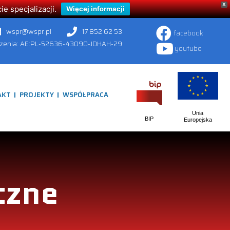
X
 specjalizacji.
Więcej informacji
wspr@wspr.pl
17 852 62 53
facebook
czenia: AE:PL-52636-43090-JDHAH-29
youtube
AKT
PROJEKTY
WSPÓŁPRACA
Unia
BIP
Europejska
czne