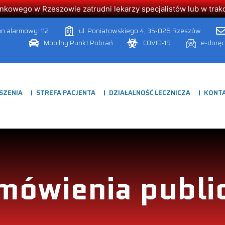
owego w Rzeszowie zatrudni lekarzy specjalistów lub w trakcie
on alarmowy: 112
ul. Poniatowskiego 4, 35-026 Rzeszów
Mobilny Punkt Pobrań
COVID-19
e-dorę
SZENIA
STREFA PACJENTA
DZIAŁALNOŚĆ LECZNICZA
KONT
mówienia publi