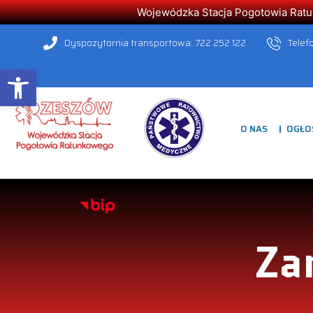
Wojewódzka Stacja Pogotowia Ratunk
Dyspozytornia transportowa: 722 252 122
Telef
Open toolbar
O NAS
OGŁO
Za